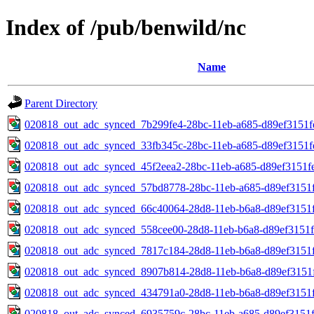
Index of /pub/benwild/nc
Name
Parent Directory
020818_out_adc_synced_7b299fe4-28bc-11eb-a685-d89ef3151f
020818_out_adc_synced_33fb345c-28bc-11eb-a685-d89ef3151f
020818_out_adc_synced_45f2eea2-28bc-11eb-a685-d89ef3151f
020818_out_adc_synced_57bd8778-28bc-11eb-a685-d89ef3151
020818_out_adc_synced_66c40064-28d8-11eb-b6a8-d89ef3151
020818_out_adc_synced_558cee00-28d8-11eb-b6a8-d89ef3151
020818_out_adc_synced_7817c184-28d8-11eb-b6a8-d89ef3151
020818_out_adc_synced_8907b814-28d8-11eb-b6a8-d89ef3151
020818_out_adc_synced_434791a0-28d8-11eb-b6a8-d89ef3151
020818_out_adc_synced_6935759c-28bc-11eb-a685-d89ef3151